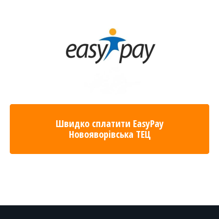
Швидко сплатити EasyPay
Новояворівська ТЕЦ