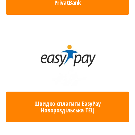
PrivatBank
Швидко сплатити EasyPay
Новороздільська ТЕЦ