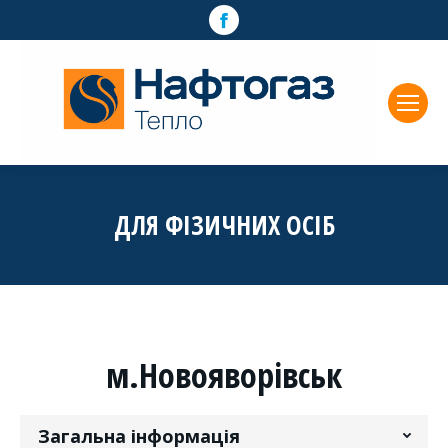
Facebook
page
opens
in
new
window
ДЛЯ ФІЗИЧНИХ ОСІБ
м.Новояворівськ
Загальна інформація