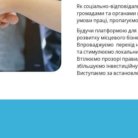
Як соціально-відповіда
громадами та органами 
умови праці, пропагуємо
Будучи платформою для 
розвитку місцевого бізн
Впроваджуємо перехід н
та стимулюємо локальний
Втілюємо прозорі правил
збільшуємо інвестиційну
Виступаємо за встановл