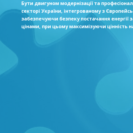
Бути двигуном модернізації та професіона
секторі України, інтегрованому з Європейс
забезпечуючи безпеку постачання енергії 
цінами, при цьому максимізуючи цінність н