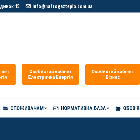
удинок 15
info@naftogazteplo.com.ua
СПОЖИВАЧАМ
НОРМАТИВНА БАЗА
ОБОВ’Я
iнет
Особистий кабiнет
Особистий кабiнет
гiя
Eлектрична Eнергія
Бізнес
СПОЖИВАЧАМ
НОРМАТИВНА БАЗА
ОБОВ’Я