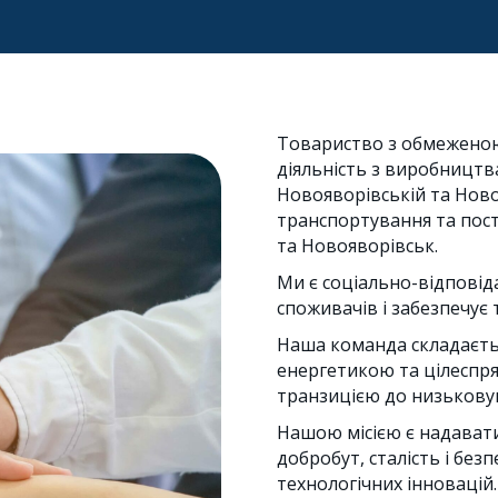
Товариство з обмеженою
діяльність з виробництва
Новояворівській та Ново
транспортування та пост
та Новояворівськ.
Ми є соціально-відповід
споживачів і забезпечує
Наша команда складаєтьс
енергетикою та цілеспр
транзицією до низькову
Нашою місією є надавати
добробут, сталість і бе
технологічних інновацій.