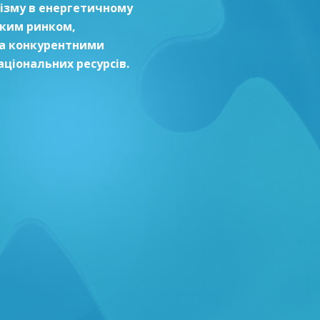
лізму в енергетичному
ьким ринком,
за конкурентними
аціональних ресурсів.