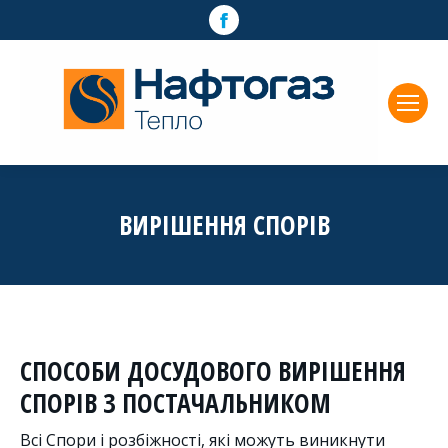
Facebook
page
opens
in
new
window
ВИРIШЕННЯ СПОРIВ
СПОСОБИ ДОСУДОВОГО ВИРІШЕННЯ
СПОРІВ З ПОСТАЧАЛЬНИКОМ
Всі Спори і розбіжності, які можуть виникнути