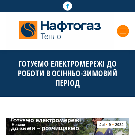
Facebook
page
opens
in
new
window
ГОТУЄМО ЕЛЕКТРОМЕРЕЖІ ДО
РОБОТИ В ОСІННЬО-ЗИМОВИЙ
ПЕРІОД
Новини
Jul
9
2024