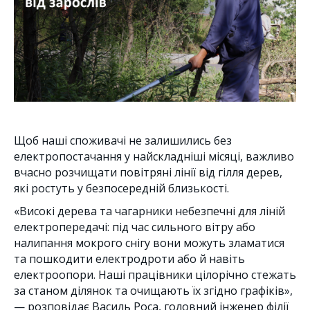
Щоб наші споживачі не залишились без
електропостачання у найскладніші місяці, важливо
вчасно розчищати повітряні лінії від гілля дерев,
які ростуть у безпосередній близькості.
«Високі дерева та чагарники небезпечні для ліній
електропередачі: під час сильного вітру або
налипання мокрого снігу вони можуть зламатися
та пошкодити електродроти або й навіть
електроопори. Наші працівники цілорічно стежать
за станом ділянок та очищають їх згідно графіків»,
— розповідає Василь Роса, головний інженер філії