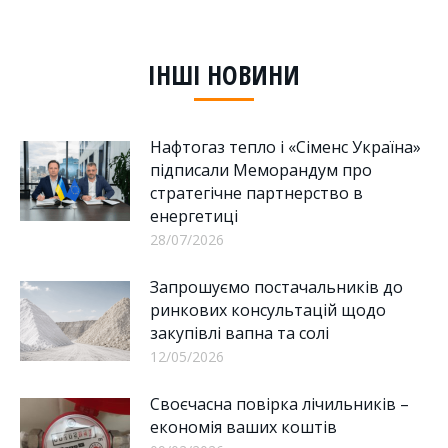
on
on
on
Facebook
LinkedIn
WhatsApp
ІНШІ НОВИНИ
Нафтогаз тепло і «Сіменс Україна»
підписали Меморандум про
стратегічне партнерство в
енергетиці
28/07/2026
Запрошуємо постачальників до
ринкових консультацій щодо
закупівлі вапна та солі
12/05/2026
Своєчасна повірка лічильників –
економія ваших коштів