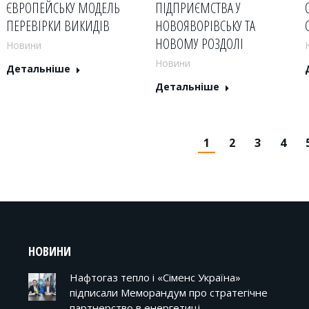
ЄВРОПЕЙСЬКУ МОДЕЛЬ
ПІДПРИЄМСТВА У
ПЕРЕВІРКИ ВИКИДІВ
НОВОЯВОРІВСЬКУ ТА
НОВОМУ РОЗДОЛІ
Новини
Новини
Детальніше
Детальніше
1
2
3
4
НОВИНИ
Нафтогаз тепло і «Сіменс Україна»
підписали Меморандум про стратегічне
партнерство в енергетиці