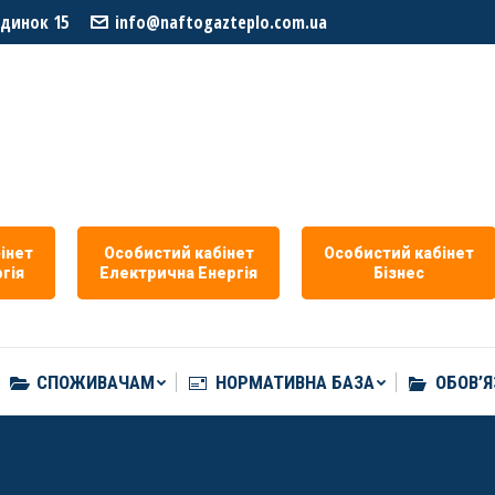
удинок 15
info@naftogazteplo.com.ua
СПОЖИВАЧАМ
НОРМАТИВНА БАЗА
ОБОВ’Я
iнет
Особистий кабiнет
Особистий кабiнет
гiя
Eлектрична Eнергія
Бізнес
СПОЖИВАЧАМ
НОРМАТИВНА БАЗА
ОБОВ’Я