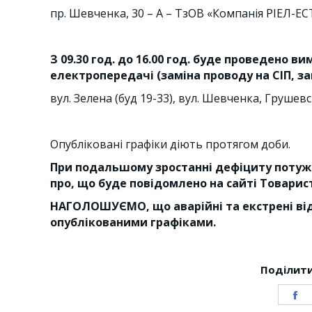
пр. Шевченка, 30 – А – ТзОВ «Компанія РІЕЛ-Е
З 09.30 год. до 16.00 год. буде проведено в
електропередачі (заміна проводу на СІП, за
вул. Зелена (буд 19-33), вул. Шевченка, Грушев
Опубліковані графіки діють протягом доби.
При подальшому зростанні дефіциту потуж
про, що буде повідомлено на сайті Товарис
НАГОЛОШУЄМО, що аварійні та екстрені ві
опублікованими графіками.
Поділити
S