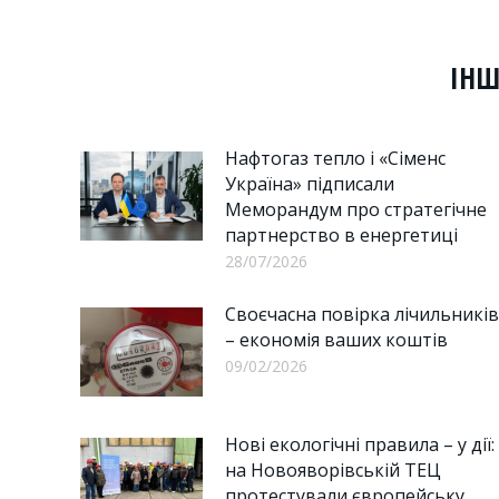
o
F
ІНШ
Нафтогаз тепло і «Сіменс
Україна» підписали
Меморандум про стратегічне
партнерство в енергетиці
28/07/2026
Своєчасна повірка лічильників
– економія ваших коштів
09/02/2026
Нові екологічні правила – у дії:
на Новояворівській ТЕЦ
протестували європейську