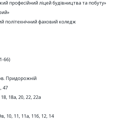
кий професійний ліцей будівництва та побуту»
трий»
ький політехнічний фаховий коледж
1-66)
ров. Придорожній
, 47
 18, 18а, 20, 22, 22а
9в, 10, 11, 11а, 11б, 12, 14