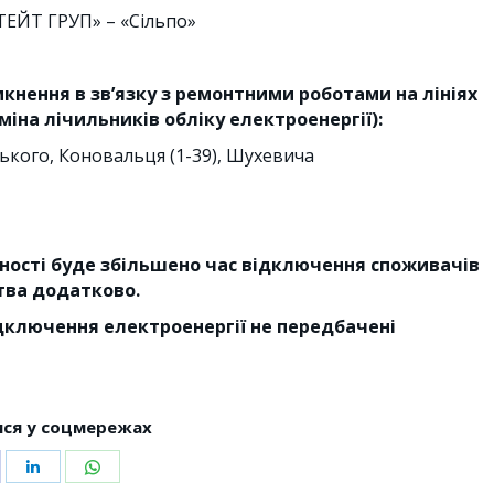
СТЕЙТ ГРУП» – «Сільпо»
имкнення в зв’язку з ремонтними роботами на лініях
міна лічильників обліку електроенергії):
ського, Коновальця (1-39), Шухевича
ності буде збільшено час відключення споживачів
тва додатково.
дключення електроенергії не передбачені
ся у соцмережах
hare
Share
Share