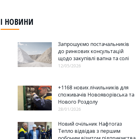
n
on
on
acebook
LinkedIn
WhatsApp
І НОВИНИ
Запрошуємо постачальників
до ринкових консультацій
щодо закупівлі вапна та солі
12/05/2026
+1168 нових лічильників для
споживачів Новояворівська та
Нового Роздолу
28/01/2026
Новий очільник Нафтогаз
Тепло відвідав з першим
робочим візитом підприємства