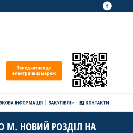
ЗКОВА ІНФОРМАЦІЯ
ЗАКУПІВЛІ
КОНТАКТИ
Facebook
page
opens
in
new
window
Приєднатися до
електричних мереж
ЗКОВА ІНФОРМАЦІЯ
ЗАКУПІВЛІ
КОНТАКТИ
О М. НОВИЙ РОЗДІЛ НА