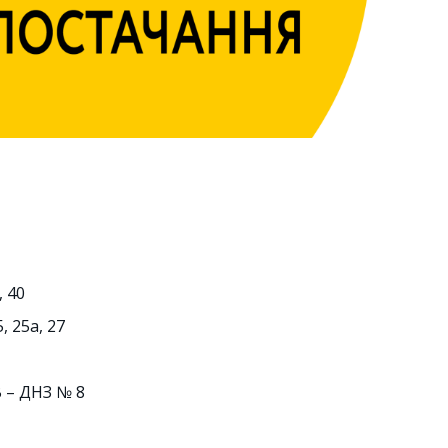
, 40
5, 25а, 27
В – ДНЗ № 8