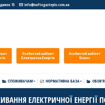
удинок 15
info@naftogazteplo.com.ua
СПОЖИВАЧАМ
НОРМАТИВНА БАЗА
ОБОВ’Я
iнет
Особистий кабiнет
Особистий кабiнет
гiя
Eлектрична Eнергія
Бізнес
СПОЖИВАЧАМ
НОРМАТИВНА БАЗА
ОБОВ’Я
ИВАННЯ ЕЛЕКТРИЧНОЇ ЕНЕРГІЇ П