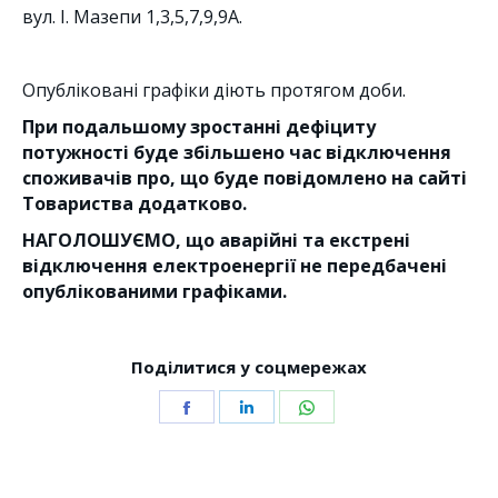
вул. І. Мазепи 1,3,5,7,9,9А.
Опубліковані графіки діють протягом доби.
При подальшому зростанні дефіциту
потужності буде збільшено час відключення
споживачів
про, що буде повідомлено на сайті
Товариства додатково.
НАГОЛОШУЄМО, що аварійні та екстрені
відключення електроенергії не передбачені
опублікованими графіками.
Поділитися у соцмережах
Share
Share
Share
on
on
on
Facebook
LinkedIn
WhatsApp