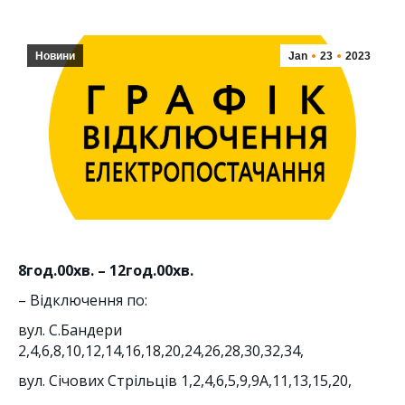
Новини
Jan
23
2023
8
год.
0
0хв. –
12
год.00хв.
– Відключення по:
вул. С.Бандери
2,4,6,8,10,12,14,16,18,20,24,26,28,30,32,34,
вул. Січових Стрільців 1,2,4,6,5,9,9А,11,13,15,20,