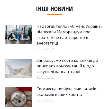
Facebook
LinkedIn
WhatsApp
ІНШІ НОВИНИ
Нафтогаз тепло і «Сіменс Україна»
підписали Меморандум про
стратегічне партнерство в
енергетиці
28/07/2026
Запрошуємо постачальників до
ринкових консультацій щодо
закупівлі вапна та солі
12/05/2026
Своєчасна повірка лічильників –
економія ваших коштів
09/02/2026