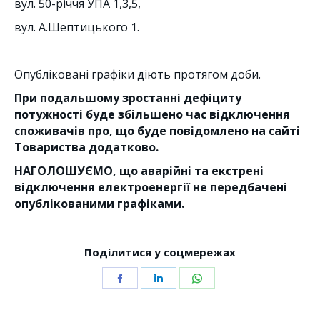
вул. 50-річчя УПА 1,3,5,
вул. А.Шептицького 1.
Опубліковані графіки діють протягом доби.
При подальшому зростанні дефіциту
потужності буде збільшено час відключення
споживачів
про, що буде повідомлено на сайті
Товариства додатково.
НАГОЛОШУЄМО, що аварійні та екстрені
відключення електроенергії не передбачені
опублікованими графіками.
Поділитися у соцмережах
Share
Share
Share
on
on
on