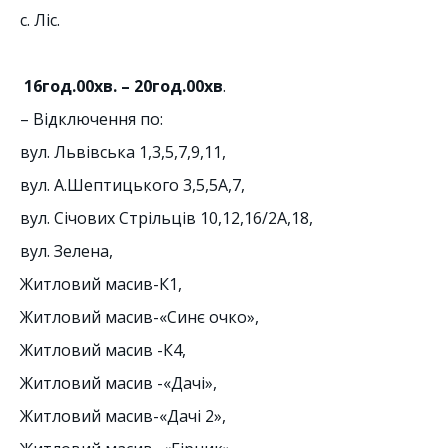
с. Ліс.
16
год.00хв. –
20
год.
00
хв
.
– Відключення по:
вул. Львівська 1,3,5,7,9,11,
вул. А.Шептицького 3,5,5А,7,
вул. Січових Стрільців 10,12,16/2А,18,
вул. Зелена,
Житловий масив-К1,
Житловий масив-«Синє очко»,
Житловий масив -К4,
Житловий масив -«Дачі»,
Житловий масив-«Дачі 2»,