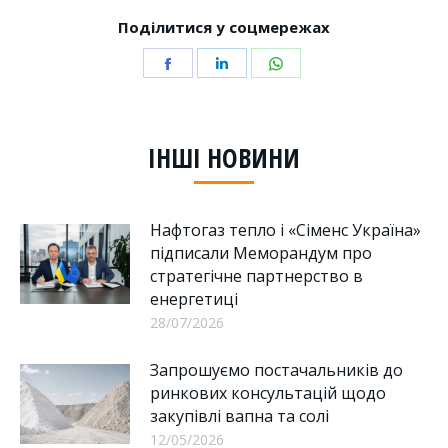
Поділитися у соцмережах
Share
Share
Share
on
on
on
Facebook
LinkedIn
WhatsApp
ІНШІ НОВИНИ
Нафтогаз тепло і «Сіменс Україна»
підписали Меморандум про
стратегічне партнерство в
енергетиці
28/07/2026
Запрошуємо постачальників до
ринкових консультацій щодо
закупівлі вапна та солі
12/05/2026