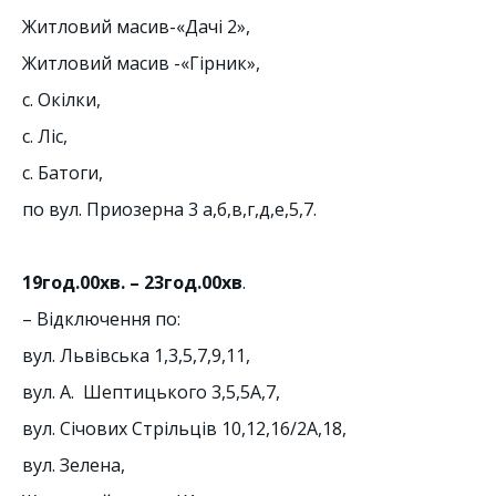
Житловий масив-«Дачі 2»,
Житловий масив -«Гірник»,
с. Окілки,
с. Ліс,
с. Батоги,
по вул. Приозерна 3 а,б,в,г,д,е,5,7.
19год.00хв. – 23год.00хв
.
– Відключення по:
вул. Львівська 1,3,5,7,9,11,
вул. А. Шептицького 3,5,5А,7,
вул. Січових Стрільців 10,12,16/2А,18,
вул. Зелена,