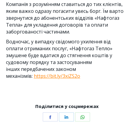
Компанія з розумінням ставиться до тих клієнтів,
яким важко одразу погасити увесь борг. Їм варто
звернутися до абонентських відділів «Нафтогаз
Тепла» для укладення договорів та оплати
заборгованості частинами.
Водночас, у випадку свідомого ухилення від
оплати отриманих послуг, «Нафтогаз Тепло»
змушене буде вдатися до стягнення коштів у
судовому порядку та застосуванням
інших передбачених законом
механізмів:
https://bit.ly/3xiZS2o
Поділитися у соцмережах
Share
Share
Share
on
on
on