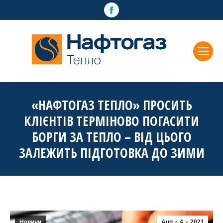
Facebook
page
opens
in
new
window
«НАФТОГАЗ ТЕПЛО» ПРОСИТЬ
КЛІЄНТІВ ТЕРМІНОВО ПОГАСИТИ
БОРГИ ЗА ТЕПЛО – ВІД ЦЬОГО
ЗАЛЕЖИТЬ ПІДГОТОВКА ДО ЗИМИ
Новини
Aug
4
2021