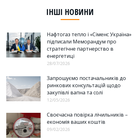
Facebook
LinkedIn
WhatsApp
ІНШІ НОВИНИ
Нафтогаз тепло і «Сіменс Україна»
підписали Меморандум про
стратегічне партнерство в
енергетиці
28/07/2026
Запрошуємо постачальників до
ринкових консультацій щодо
закупівлі вапна та солі
12/05/2026
Своєчасна повірка лічильників –
економія ваших коштів
09/02/2026