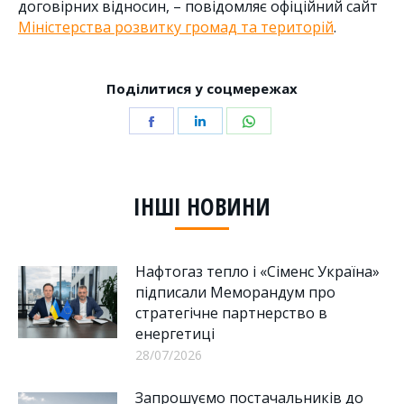
договірних відносин, – повідомляє офіційний сайт
Міністерства розвитку громад та територій
.
Поділитися у соцмережах
Share
Share
Share
on
on
on
Facebook
LinkedIn
WhatsApp
ІНШІ НОВИНИ
Нафтогаз тепло і «Сіменс Україна»
підписали Меморандум про
стратегічне партнерство в
енергетиці
28/07/2026
Запрошуємо постачальників до