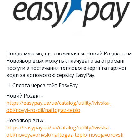
Повідомляємо, що споживачі м. Новий Розділ та м.
Новояворівськ можуть сплачувати за отримані
послуги з постачання теплової енергії та гарячої
води за допомогою сервісу EasyPay.
Сплата через сайт EasyPay:
Новий Розділ –
https://easypay.ua/ua/catalog/utility/lvivska-
obl/novyi-rozdil/naftogaz-teplo
Новояворівськ –
https://easypay.ua/ua/catalog/utility/lvivska-
obl/novoyavorivsk/naftogaz-teplo-novojavorovsk