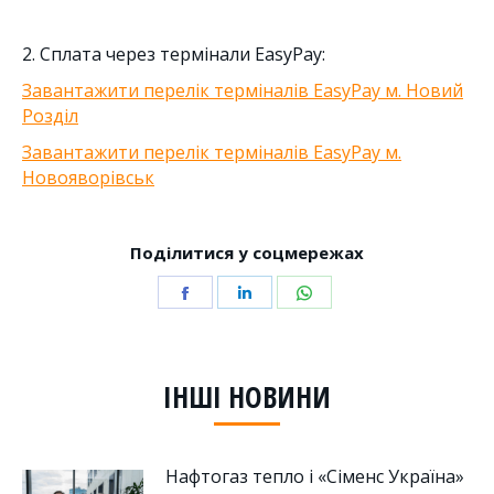
2. Сплата через термінали EasyPay:
Завантажити перелік терміналів EasyPay м. Новий
Розділ
Завантажити перелік терміналів EasyPay м.
Новояворівськ
Поділитися у соцмережах
Share
Share
Share
on
on
on
Facebook
LinkedIn
WhatsApp
ІНШІ НОВИНИ
Нафтогаз тепло і «Сіменс Україна»