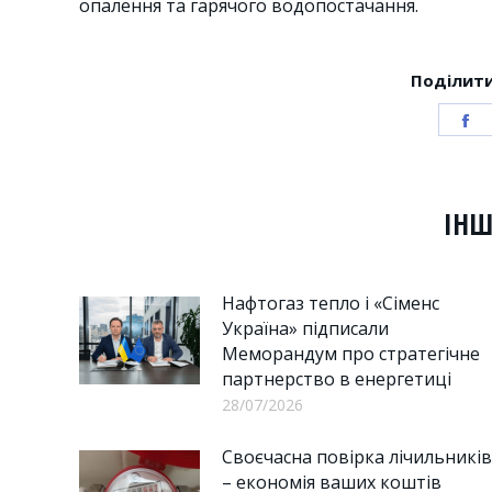
опалення та гарячого водопостачання.
Поділити
S
o
F
ІНШ
Нафтогаз тепло і «Сіменс
Україна» підписали
Меморандум про стратегічне
партнерство в енергетиці
28/07/2026
Своєчасна повірка лічильників
– економія ваших коштів