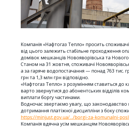
Компанія «Нафтогаз Тепло» просить споживачі
від цього залежить стабільне проходження оп
домівок мешканців Новояворівська та Нового
Станом на 31 жовтня, споживачі Новояворівськ
а за гаряче водопостачання — понад 763 тис. 
грн та 1,3 млн грн відповідно.
«Нафтогаз Тепло» з розумінням ставиться до кл
варто звернутися до абонентських відділів ком
виплати боргу частинами.
Водночас звертаємо увагу, що законодавство 
дотримання платіжної дисципліни з боку спожи
https://minjust.gov.ua/…/borgi-za-komunalni-pos
Компанія вдячна усім мешканцям Новояворівсь