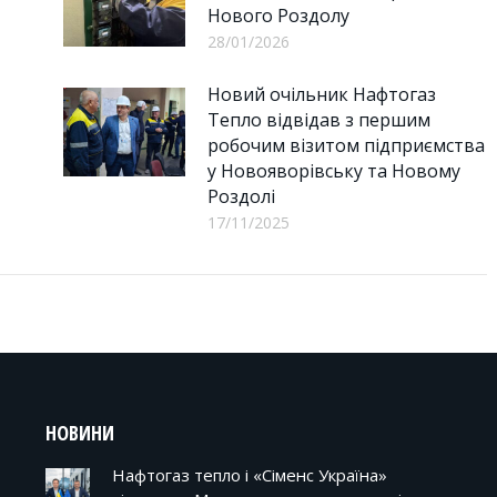
Нового Роздолу
28/01/2026
Новий очільник Нафтогаз
Тепло відвідав з першим
робочим візитом підприємства
у Новояворівську та Новому
Роздолі
17/11/2025
НОВИНИ
Нафтогаз тепло і «Сіменс Україна»