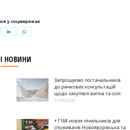
ся у соцмережах
hare
Share
Share
n
on
on
acebook
LinkedIn
WhatsApp
І НОВИНИ
Запрошуємо постачальників
до ринкових консультацій
щодо закупівлі вапна та солі
12/05/2026
+1168 нових лічильників для
споживачів Новояворівська та