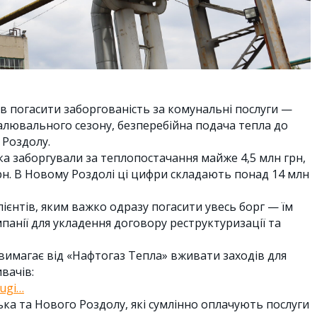
в погасити заборгованість за комунальні послуги —
алювального сезону, безперебійна подача тепла до
 Роздолу.
а заборгували за теплопостачання майже 4,5 млн грн,
грн. В Новому Роздолі ці цифри складають понад 14 млн
ієнтів, яким важко одразу погасити увесь борг — їм
панії для укладення договору реструктуризації та
вимагає від «Нафтогаз Тепла» вживати заходів для
вачів:
lugi…
ка та Нового Роздолу, які сумлінно оплачують послуги