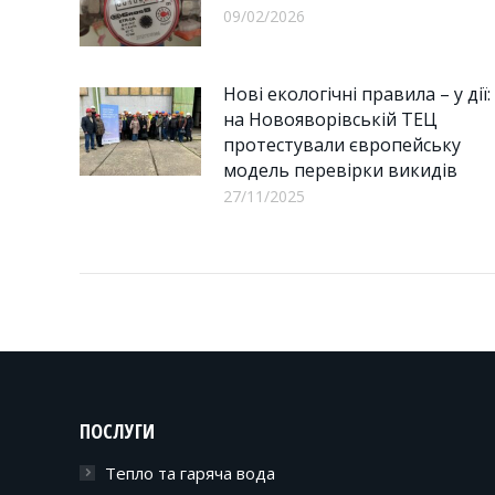
09/02/2026
Нові екологічні правила – у дії:
на Новояворівській ТЕЦ
протестували європейську
модель перевірки викидів
27/11/2025
ПОСЛУГИ
Тепло та гаряча вода