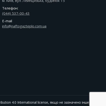
м. Київ, вул. Лейпцизька, будинок 15
Телефон:
(044) 537-00-43
E-mail
info@naftogazteplo.com.ua
bution 4.0 International
license, якщо не зазначено інше