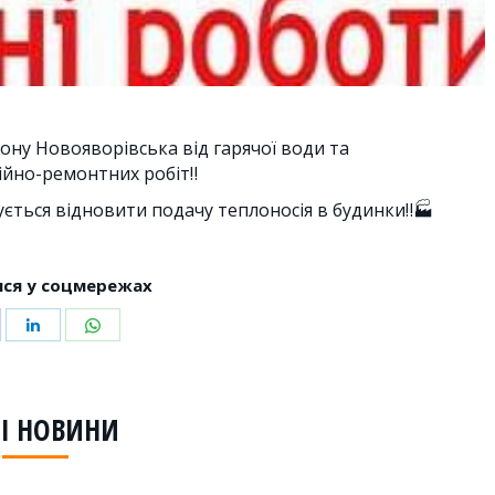
йону Новояворівська від гарячої води та
ійно-ремонтних робіт‼
ється відновити подачу теплоносія в будинки‼🏭
ся у соцмережах
hare
Share
Share
n
on
on
acebook
LinkedIn
WhatsApp
І НОВИНИ