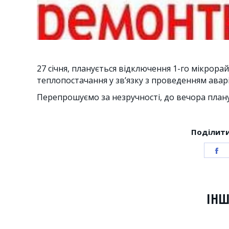
27 січня, планується відключення 1-го мікрора
теплопостачання у зв’язку з проведенням авар
Перепрошуємо за незручності, до вечора плану
Поділити
S
o
F
ІНШ