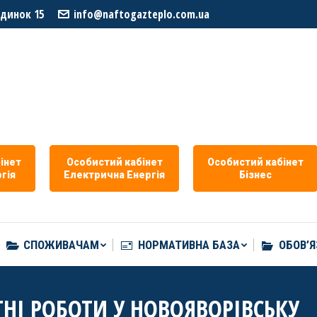
удинок 15
info@naftogazteplo.com.ua
СПОЖИВАЧАМ
НОРМАТИВНА БАЗА
ОБОВ’Я
iнет
Особистий кабiнет
Особистий кабiнет
гiя
Eлектрична Eнергія
Бізнес
СПОЖИВАЧАМ
НОРМАТИВНА БАЗА
ОБОВ’Я
ТНІ РОБОТИ У НОВОЯВОРІВСЬКУ