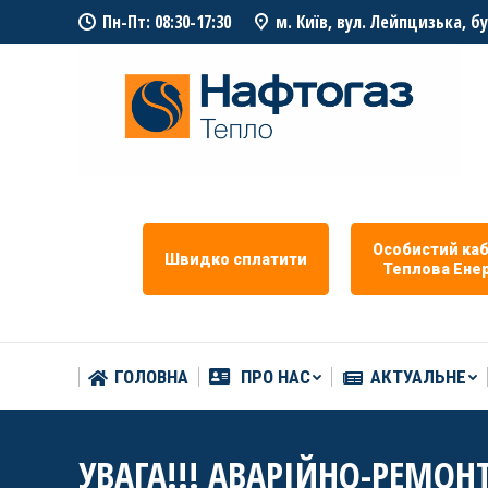
Пн-Пт: 08:30-17:30
м. Київ, вул. Лейпцизька, б
ГОЛОВНА
ПРО НАС
АКТУАЛЬНЕ
Особистий каб
Швидко сплатити
Теплова Eнер
ГОЛОВНА
ПРО НАС
АКТУАЛЬНЕ
УВАГА!!! АВАРІЙНО-РЕМОН