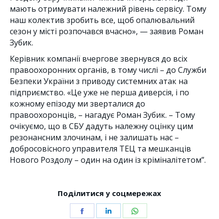
мають отримувати належний рівень сервісу. Тому
наш колектив зробить все, щоб опалювальний
сезон у місті розпочався вчасно», — заявив Роман
Зубик.
Керівник компанії вчергове звернувся до всіх
правоохоронних органів, в тому числі – до Служби
Безпеки України з приводу системних атак на
підприємство. «Це уже не перша диверсія, і по
кожному епізоду ми зверталися до
правоохоронців, – нагадує Роман Зубик. – Тому
очікуємо, що в СБУ дадуть належну оцінку цим
резонансним злочинам, і не залишать нас –
добросовісного управителя ТЕЦ та мешканців
Нового Роздолу – один на один із кріміналітетом”.
Поділитися у соцмережах
Share
Share
Share