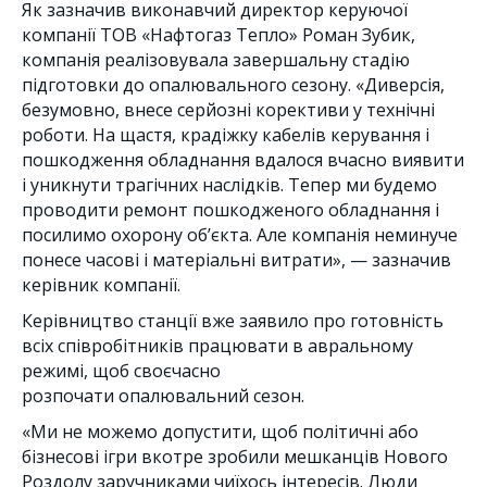
Як зазначив виконавчий директор керуючої
компанії ТОВ «Нафтогаз Тепло» Роман Зубик,
компанія реалізовувала завершальну стадію
підготовки до опалювального сезону. «Диверсія,
безумовно, внесе серйозні корективи у технічні
роботи. На щастя, крадіжку кабелів керування і
пошкодження обладнання вдалося вчасно виявити
і уникнути трагічних наслідків. Тепер ми будемо
проводити ремонт пошкодженого обладнання і
посилимо охорону об’єкта. Але компанія неминуче
понесе часові і матеріальні витрати», — зазначив
керівник компанії.
Керівництво станції вже заявило про готовність
всіх співробітників працювати в авральному
режимі, щоб своєчасно
розпочати опалювальний сезон.
«Ми не можемо допустити, щоб політичні або
бізнесові ігри вкотре зробили мешканців Нового
Роздолу заручниками чиїхось інтересів. Люди