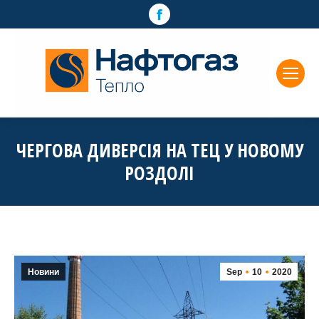
Facebook
page
opens
in
new
window
ЧЕРГОВА ДИВЕРСІЯ НА ТЕЦ У НОВОМУ
РОЗДОЛІ
Новини
Sep
10
2020