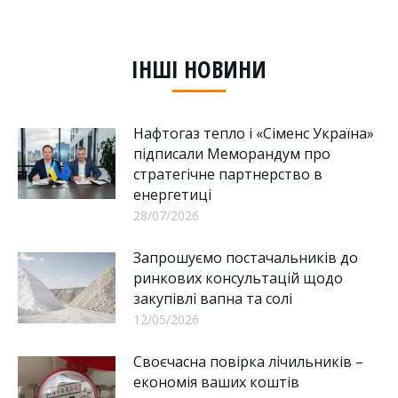
on
on
on
Facebook
LinkedIn
WhatsApp
ІНШІ НОВИНИ
Нафтогаз тепло і «Сіменс Україна»
підписали Меморандум про
стратегічне партнерство в
енергетиці
28/07/2026
Запрошуємо постачальників до
ринкових консультацій щодо
закупівлі вапна та солі
12/05/2026
Своєчасна повірка лічильників –
економія ваших коштів