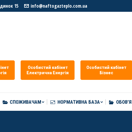
удинок 15
info@naftogazteplo.com.ua
СПОЖИВАЧАМ
НОРМАТИВНА БАЗА
ОБОВ’Я
iнет
Особистий кабiнет
Особистий кабiнет
гiя
Eлектрична Eнергія
Бізнес
СПОЖИВАЧАМ
НОРМАТИВНА БАЗА
ОБОВ’Я