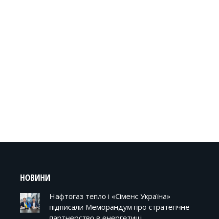
НОВИНИ
Нафтогаз тепло і «Сіменс Україна»
підписали Меморандум про стратегічне
партнерство в енергетиці