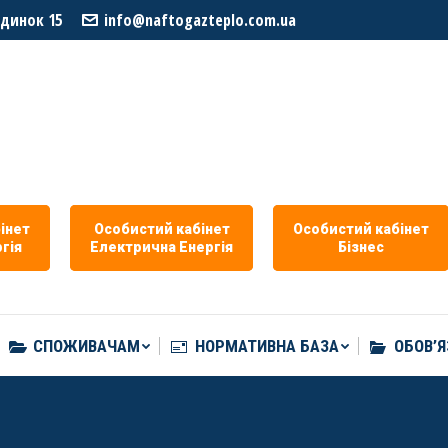
удинок 15
info@naftogazteplo.com.ua
СПОЖИВАЧАМ
НОРМАТИВНА БАЗА
ОБОВ’Я
iнет
Особистий кабiнет
Особистий кабiнет
гiя
Eлектрична Eнергія
Бізнес
СПОЖИВАЧАМ
НОРМАТИВНА БАЗА
ОБОВ’Я