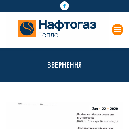
Facebook
page
opens
in
new
window
ЗВЕРНЕННЯ
Jun
22
2020