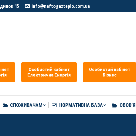
удинок 15
info@naftogazteplo.com.ua
СПОЖИВАЧАМ
НОРМАТИВНА БАЗА
ОБОВ’Я
iнет
Особистий кабiнет
Особистий кабiнет
гiя
Eлектрична Eнергія
Бізнес
СПОЖИВАЧАМ
НОРМАТИВНА БАЗА
ОБОВ’Я