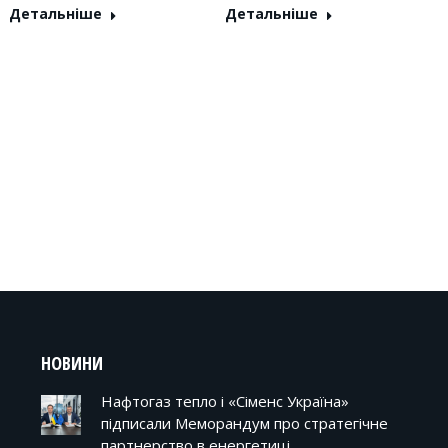
Детальніше
Детальніше
НОВИНИ
Нафтогаз тепло і «Сіменс Україна»
підписали Меморандум про стратегічне
партнерство в енергетиці