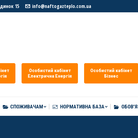
удинок 15
info@naftogazteplo.com.ua
СПОЖИВАЧАМ
НОРМАТИВНА БАЗА
ОБОВ’Я
iнет
Особистий кабiнет
Особистий кабiнет
гiя
Eлектрична Eнергія
Бізнес
СПОЖИВАЧАМ
НОРМАТИВНА БАЗА
ОБОВ’Я