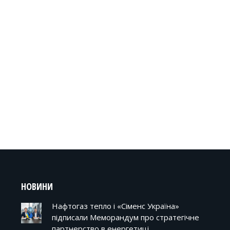
НОВИНИ
Нафтогаз тепло і «Сіменс Україна»
підписали Меморандум про стратегічне
партнерство в енергетиці