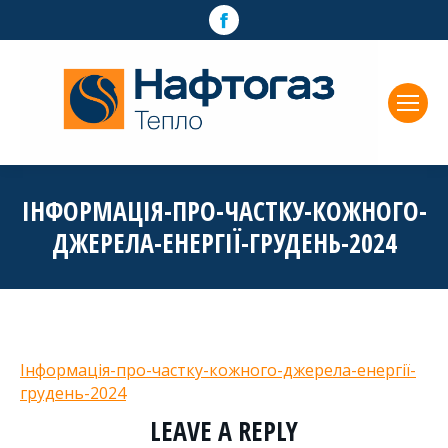
Facebook
page
opens
in
new
window
ІНФОРМАЦІЯ-ПРО-ЧАСТКУ-КОЖНОГО-
ДЖЕРЕЛА-ЕНЕРГІЇ-ГРУДЕНЬ-2024
Інформація-про-частку-кожного-джерела-енергії-
грудень-2024
LEAVE A REPLY