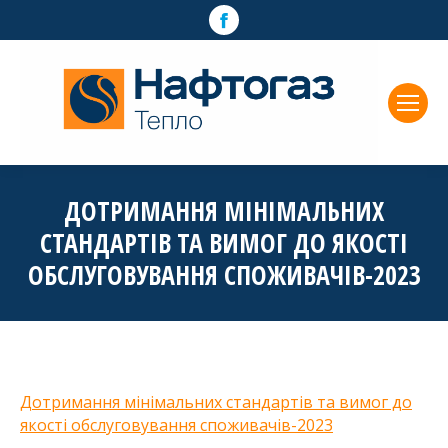
Facebook
page
opens
in
new
window
ДОТРИМАННЯ МІНІМАЛЬНИХ
СТАНДАРТІВ ТА ВИМОГ ДО ЯКОСТІ
ОБСЛУГОВУВАННЯ СПОЖИВАЧІВ-2023
Дотримання мінімальних стандартів та вимог до
якості обслуговування споживачів-2023