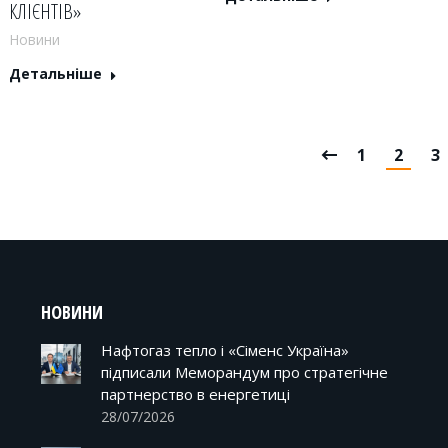
КЛІЄНТІВ»
Новини
Детальніше
1
2
3
НОВИНИ
Нафтогаз тепло і «Сіменс Україна»
підписали Меморандум про стратегічне
партнерство в енергетиці
28/07/2026