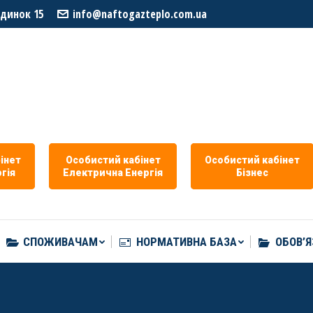
удинок 15
info@naftogazteplo.com.ua
СПОЖИВАЧАМ
НОРМАТИВНА БАЗА
ОБОВ’Я
iнет
Особистий кабiнет
Особистий кабiнет
гiя
Eлектрична Eнергія
Бізнес
СПОЖИВАЧАМ
НОРМАТИВНА БАЗА
ОБОВ’Я