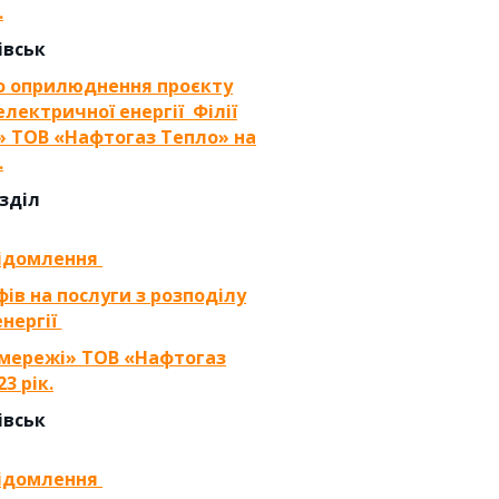
.
івськ
о оприлюднення проєкту
 електричної енергії
Філії
» ТОВ «Нафтогаз Тепло» на
.
озділ
відомлення
ів на послуги з розподілу
енергії
омережі» ТОВ «Нафтогаз
3 рік.
івськ
відомлення