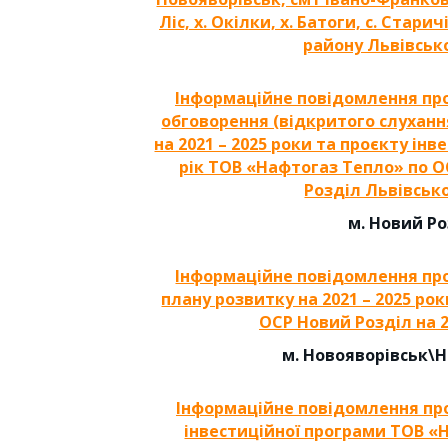
Ліс, х. Окілки, х. Батоги, с. Стари
району Львівсько
Інформаційне повідомлення пр
обговорення (відкритого слуханн
на 2021 – 2025 роки та проєкту інв
рік ТОВ «Нафтогаз Тепло» по ОС
Розділ Львівсько
м. Новий Р
Інформаційне повідомлення пр
плану розвитку на 2021 – 2025 ро
ОСР Новий Розділ на 2
м. Новояворівськ\
Інформаційне повідомлення пр
інвестиційної програми ТОВ «