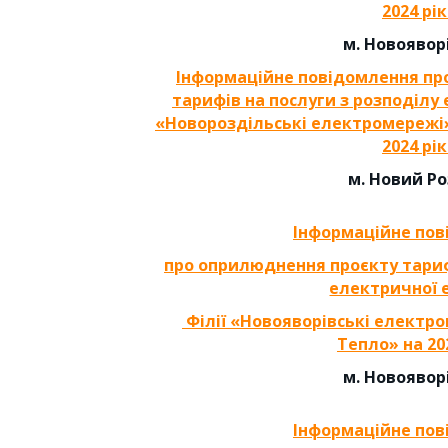
202
4
рік
м. Новоявор
Інформаційне повідомлення
пр
тарифів на послуги з розподілу
«Новороздільські електромережі
2024 рік
м. Новий Р
Інформаційне по
про оприлюднення проєкту тариф
електричної 
Філії «Новояворівські електр
Тепло» на 202
м. Новоявор
Інформаційне по