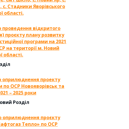
чі, с. Стадники Яворівського
ї області.
о проведення відкритого
я) проєкту плану розвитку
естиційної програми на 2021
Р на території м. Новий
ї області.
озділ
о оприлюднення проекту
ки по ОСР Новояворівськ та
021 – 2025 роки
Новий Розділ
о оприлюднення проєкту
Нафтогаз Тепло» по ОСР