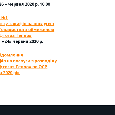
 » червня 2020 р. 10:00
 №1
кту тарифів на послуги з
. Товариства з обмеженою
фтогаз Тепло»
» червня 2020 р.
відомлення
ів на послуги з розподілу
афтогаз Тепло» по ОСР
 2020 рік