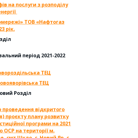
ів на послуги з розподілу
енергії
ромережі» ТОВ «Нафтогаз
3 рік.
озділ
вальний період 2021-2022
вороздільська ТЕЦ
овояворівська ТЕЦ
Новий Розділ
о проведення відкритого
я) проєкту плану розвитку
естиційної програми на 2021
 ОСР на території м.
, смт Шкло, с. Новий Яр, с.