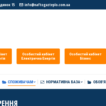
удинок 15
info@naftogazteplo.com.ua
СПОЖИВАЧАМ
НОРМАТИВНА БАЗА
ОБОВ’Я
iнет
Особистий кабiнет
Особистий кабiнет
гiя
Eлектрична Eнергія
Бізнес
СПОЖИВАЧАМ
НОРМАТИВНА БАЗА
ОБОВ’Я
РЕННЯ