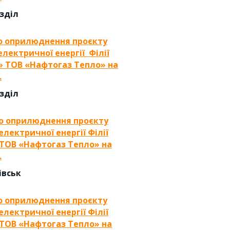
озділ
о оприлюднення проєкту
 електричної енергії
Філії
» ТОВ «Нафтогаз Тепло» на
.
озділ
о оприлюднення про
є
кту
електричної енергії
Філії
ТОВ «Нафтогаз Тепло»
на
.
івськ
о оприлюднення про
є
кту
 електричної енергії
Філії
ТОВ «Нафтогаз Тепло»
на