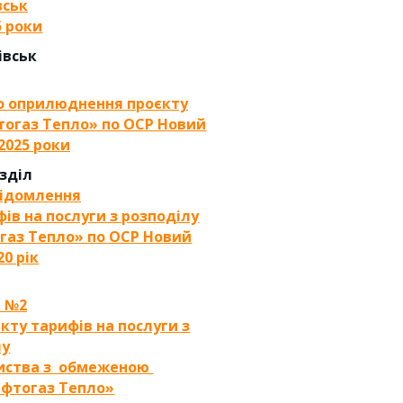
вськ
5 роки
івськ
о оприлюднення проєкту
тогаз Тепло» по ОСР Новий
 2025 роки
озділ
відомлення
ів на послуги з розподілу
огаз Тепло» по ОСР Новий
20 рік
 №2
кту тарифів на послуги з
лу
ариства з обмеженою
афтогаз Тепло»