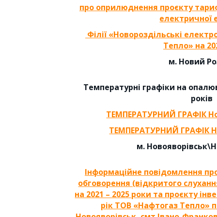
про оприлюднення проєкту тариф
електричної 
Філії «Новороздільські елект
Тепло» на 202
м. Новий Р
Температурні графіки на опалю
років
ТЕМПЕРАТУРНИЙ ГРАФІК Но
ТЕМПЕРАТУРНИЙ ГРАФІК Н
м. Новояворівськ\
Інформаційне повідомлення пр
обговорення (відкритого слуханн
на 2021 – 2025 роки та проєкту інв
рік ТОВ «Нафтогаз Тепло» по
Новояворівськ, смт Івано-Франкове