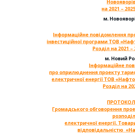
Новояворі
на 2021 – 202
м. Новоявор
Інформаційне повідомлення пр
інвестиційної програми ТОВ «Наф
Розділ на 2021 –
м. Новий Р
Інформаційне по
про оприлюднення проекту тариф
електричної енергії ТОВ «Нафт
Розділ на 20
ПРОТОКОЛ
Громадського обговорення прое
розподі
електричної енергії. Тов
відповідальністю «Н