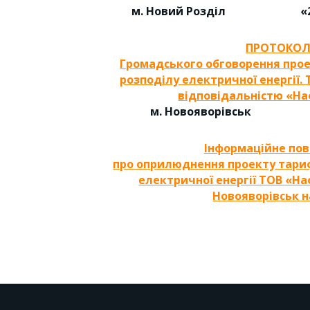
м. Новий Розділ
«26
ПРОТОКОЛ
Громадського обговорення прое
розподілу електричної енергії
відповідальністю «На
м. Новояворівськ «24
Інформаційне по
про оприлюднення проекту тариф
електричної енергії ТОВ «Н
Новояворівськ на